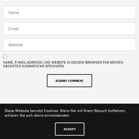
NAME, E-MAIL-ADRESSE UND WEBSITE IN DIESEM BROWSER FÜR MEINEN
NÄCHSTEN KOMMENTAR SPEICHERN.
Diese Website benutzt Cookies. Wenn Sie mit Ihrem Besuch fortfahren,
Share
erklären Sie sich damit einverstanden.
ACCEPT
Kontakt
Impressum
Datenschutzerklärung