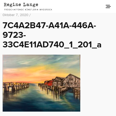
Oktober 7, 2020 /
7C4A2B47-A41A-446A-
9723-
33C4E11AD740_1_201_a