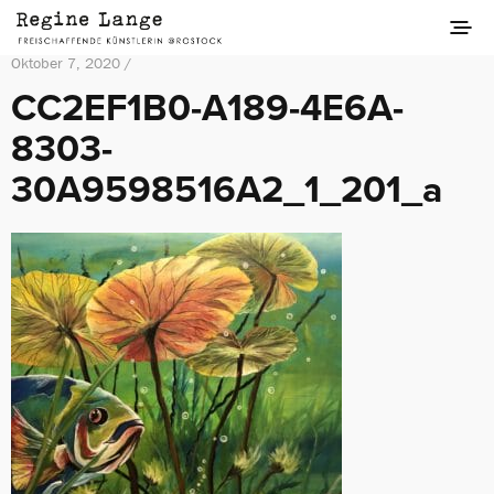
Oktober 7, 2020 /
CC2EF1B0-A189-4E6A-
8303-
30A9598516A2_1_201_a