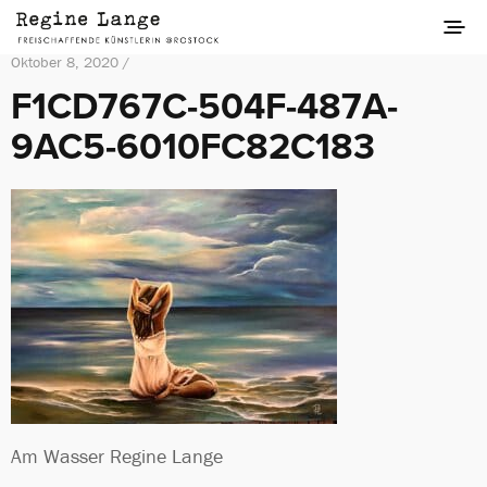
Oktober 8, 2020 /
F1CD767C-504F-487A-
9AC5-6010FC82C183
Am Wasser Regine Lange