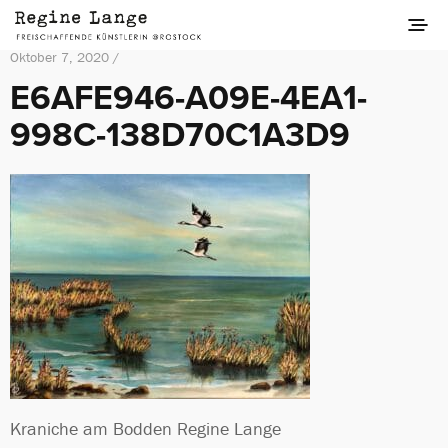
Oktober 7, 2020 /
E6AFE946-A09E-4EA1-
998C-138D70C1A3D9
Kraniche am Bodden Regine Lange